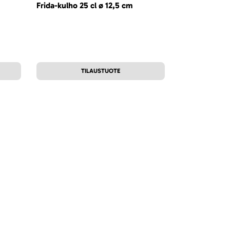
Frida-kulho 25 cl ø 12,5 cm
Frida-tarjoti
TILAUSTUOTE
T