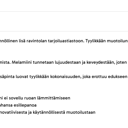
nöllinen lisä ravintolan tarjoiluastiastoon. Tyylikkään muotoilu
ista. Melamiini tunnetaan lujuudestaan ja keveydestään, joten s
sisäpinta luovat tyylikkään kokonaisuuden, joka erottuu edukseen
ni ei sovellu ruoan lämmittämiseen
tahansa esillepanoa
nnovatiivisesta ja käytännöllisestä muotoilustaan