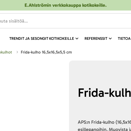
E.Ahlströmin verkkokauppa kotikokeille
.
TRENDIT JA SESONGIT KOTIKOKEILLE
REFERENSSIT
TIETOA
lukulhot
Frida-kulho 16,5x16,5x5,5 cm
Frida-kul
APS:n Frida-kulho (16,5x16
esillepanoihin. Muovista 