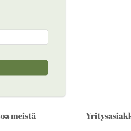
toa meistä
Yritysasiakk