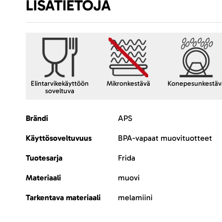
LISÄTIETOJA
Elintarvikekäyttöön
Mikronkestävä
Konepesunkestäv
soveltuva
Lisätietoja
Brändi
APS
Käyttösoveltuvuus
BPA-vapaat muovituotteet
Tuotesarja
Frida
Materiaali
muovi
Tarkentava materiaali
melamiini