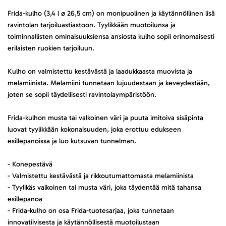
Frida-kulho (3,4 l ø 26,5 cm) on monipuolinen ja käytännöllinen lisä
ravintolan tarjoiluastiastoon. Tyylikkään muotoilunsa ja
toiminnallisten ominaisuuksiensa ansiosta kulho sopii erinomaisesti
erilaisten ruokien tarjoiluun.
Kulho on valmistettu kestävästä ja laadukkaasta muovista ja
melamiinista. Melamiini tunnetaan lujuudestaan ja keveydestään,
joten se sopii täydellisesti ravintolaympäristöön.
Frida-kulhon musta tai valkoinen väri ja puuta imitoiva sisäpinta
luovat tyylikkään kokonaisuuden, joka erottuu edukseen
esillepanoissa ja luo kutsuvan tunnelman.
- Konepestävä
- Valmistettu kestävästä ja rikkoutumattomasta melamiinista
- Tyylikäs valkoinen tai musta väri, joka täydentää mitä tahansa
esillepanoa
- Frida-kulho on osa Frida-tuotesarjaa, joka tunnetaan
innovatiivisesta ja käytännöllisestä muotoilustaan