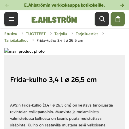
E.Ahlströmin verkkokauppa kotikokeille
.
Etusivu
TUOTTEET
Tarjoilu
Tarjoiluastiat
Tarjoilukulhot
Frida-kulho 3,4 l ø 26,5 cm
Skip
to
Skip
the
to
end
the
of
beginning
Frida-kulho 3,4 l ø 26,5 cm
the
of
images
the
gallery
images
gallery
APS:n Frida-kulho (3,4 l ø 26,5 cm) on kestävä tarjoiluastia
ravintolan esillepanoihin. Muovista ja melamiinista
valmistetussa kulhossa on kaunis puuta muistuttava
sisäpinta. Kulho on saatavilla mustana sekä valkoisena.