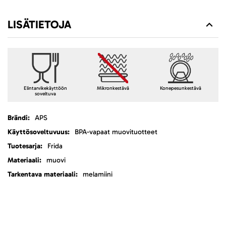
LISÄTIETOJA
Elintarvikekäyttöön
Mikronkestävä
Konepesunkestävä
soveltuva
Lisätietoja
APS
BPA-vapaat muovituotteet
Frida
muovi
melamiini