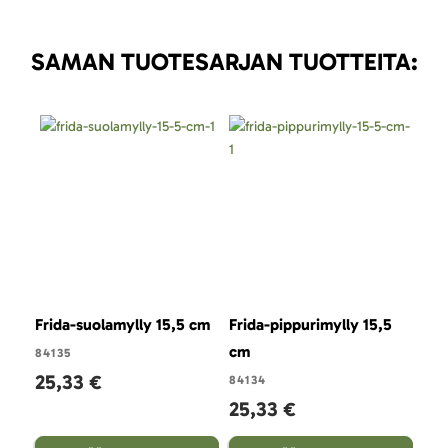
SAMAN TUOTESARJAN TUOTTEITA:
Frida-suolamylly 15,5 cm
Frida-pippurimylly 15,5
Fri
cm
26,
84135
25,33 €
84134
25,33 €