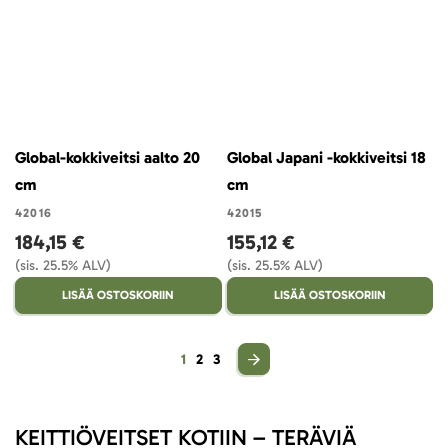
Global-kokkiveitsi aalto 20
Global Japani -kokkiveitsi 18
cm
cm
42016
42015
184,15 €
155,12 €
(sis. 25.5% ALV)
(sis. 25.5% ALV)
LISÄÄ OSTOSKORIIN
LISÄÄ OSTOSKORIIN
Sivu
You're currently reading page
Sivu
Sivu
1
2
3
KEITTIÖVEITSET KOTIIN – TERÄVIÄ