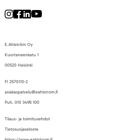
E.Ahlström Oy
Kuortaneenkatu 1
00520 Helsinki
FI 2570110-2
asiakaspalvelu@eahlstrom.fi
Puh.
010 3495 100
Tilaus- ja toimitusehdot
Tietosuojaseloste
https://www.eahlstrom.fi