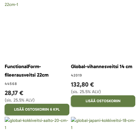
FunctionalForm-
Global-vihannesveitsi 14 cm
fileerausveitsi 22cm
42019
132,80 €
44568
28,17 €
(sis. 25.5% ALV)
(sis. 25.5% ALV)
LISÄÄ OSTOSKORIIN
LISÄÄ OSTOSKORIIN 6 KPL