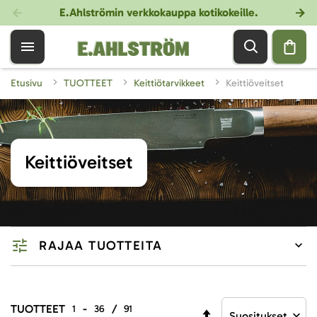
E.Ahlströmin verkkokauppa kotikokeille
.
Etusivu
TUOTTEET
Keittiötarvikkeet
Keittiöveitset
Keittiöveitset
RAJAA TUOTTEITA
TUOTTEET
-
/
1
36
91
Aseta