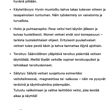
hyvänä pitkään.
Käytettävyys: Hyvin muotoiltu kahva takaa tukevan otteen ja
tasapainoisen tuntuman. Näin työskentely on vaivatonta ja
turvallista.
Hoito ja puhtaanapito: Pese veitsi heti käytön jälkeen ja
kuivaa huolellisesti. Monet veitset eivät sovi konepesuun –
tarkista tuotekohtaiset ohjeet. Erityisesti puukahvaiset
veitset tulee pestä käsin ja kahva kannattaa öljytä ajoittain.
Teroitus: Säännöllinen ylläpitävä teroitus pidentää veitsen
käyttöikää. Meiltä löydät veitsille sopivat teroituspuikot ja
tehokkaat teroituskoneet.
Säilytys: Säilytä veitset suojattuna esimerkiksi
veitsitelineessä, -magneetissa tai -salkussa – näin ne pysyvät
terävinä ja käyttövalmiina pidempään.
Tutustu valikoimaan ja valitse keittiöösi veitsi, joka kestää
aikaa ja käyttöä!