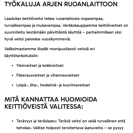
TYÖKALUJA ARJEN RUOANLAITTOON
Laadukas keittiöveitsi tekee ruoanlaitosta nopeampaa,
turvallisempaa ja mukavampaa. Verkkokauppamme keittiöveitset on
suunniteltu kestämään päivittäistä käyttöä – parhaimmillaan yksi
hyvä veitsi palvelee vuosikymmeniä.
Valikoimastamme löydät monipuolisesti veitsiä eri
käyttötarkoituksiin:
Yleisveitset ja kokkiveitset
Fileerausveitset ja vihannesveitset
Leipä-, liha-, hedelmä- ja kuorimaveitset
MITÄ KANNATTAA HUOMIOIDA
KEITTIÖVEISTÄ VALITESSA:
Terävyys ja teräslaatu: Terävä veitsi on sekä turvallinen että
tehokas. Valitse helposti teroitettava laatuveitsi – se pysyy