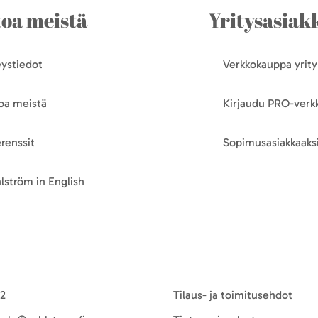
toa meistä
Yritysasiakk
ystiedot
Verkkokauppa yrityk
oa meistä
Kirjaudu PRO-ver
renssit
Sopimusasiakkaaksi
lström in English
-2
Tilaus- ja toimitusehdot