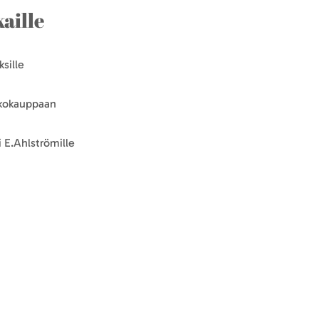
aille
sille
kkokauppaan
 E.Ahlströmille