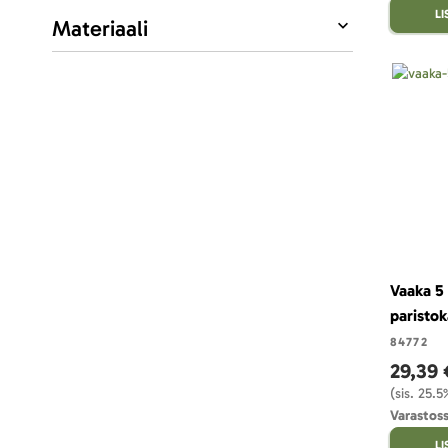
L
Materiaali
Vaaka 5 
paristo
84772
29,39 
(sis. 25.
Varastoss
L