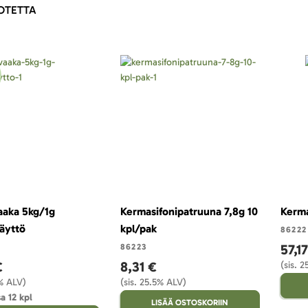
OTETTA
aaka 5kg/1g
Kermasifonipatruuna 7,8g 10
Kerma
käyttö
kpl/pak
86222
57,1
86223
€
8,31 €
(sis. 
5% ALV)
(sis. 25.5% ALV)
a 12 kpl
LISÄÄ OSTOSKORIIN