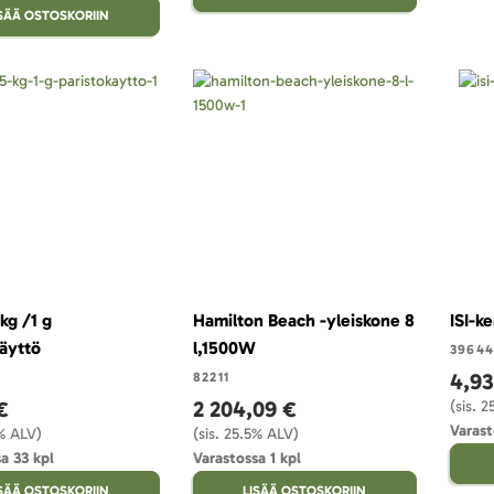
ISÄÄ OSTOSKORIIN
kg /1 g
Hamilton Beach -yleiskone 8
ISI-k
käyttö
l,1500W
39644
4,93
82211
€
2 204,09 €
(sis. 
Varast
5% ALV)
(sis. 25.5% ALV)
a 33 kpl
Varastossa 1 kpl
ISÄÄ OSTOSKORIIN
LISÄÄ OSTOSKORIIN