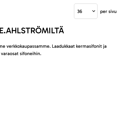
per sivu
 E.AHLSTRÖMILTÄ
me verkkokaupassamme. Laadukkaat kermasifonit ja
 varaosat sifoneihin.