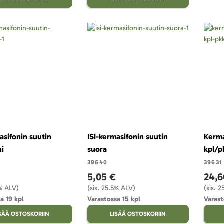
asifonin suutin
ISI-kermasifonin suutin
Kerma
ni
suora
kpl/p
39640
39631
5,05 €
24,6
5% ALV)
(sis. 25.5% ALV)
(sis. 
a 19 kpl
Varastossa 15 kpl
Varast
ISÄÄ OSTOSKORIIN
LISÄÄ OSTOSKORIIN