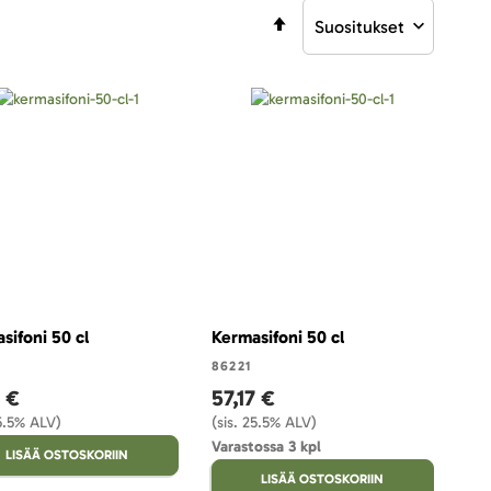
Aseta
laskevaan
järjestykseen
sifoni 50 cl
Kermasifoni 50 cl
86221
7 €
57,17 €
25.5% ALV)
(sis. 25.5% ALV)
Varastossa 3 kpl
LISÄÄ OSTOSKORIIN
LISÄÄ OSTOSKORIIN