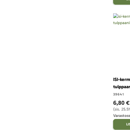
ISI-kerm
tulppaa
39641
6,80 €
(sis. 25.
Varastoss
L