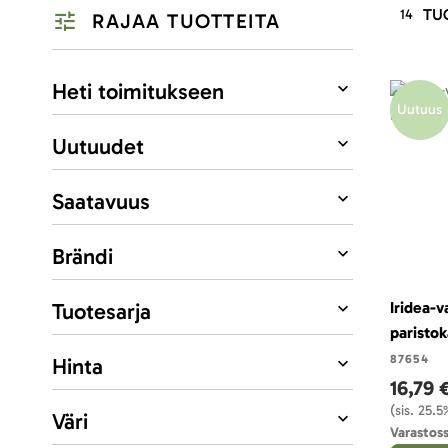
TU
14
RAJAA TUOTTEITA
Listausvalinnat
Heti toimitukseen
Uutuus
Uutuudet
Saatavuus
Brändi
Tuotesarja
Iridea-v
paristo
87654
Hinta
16,79 
(sis. 25.
Väri
Varastoss