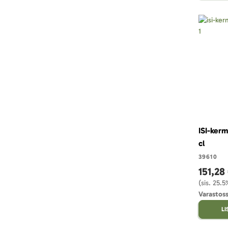
ISI-kerm
cl
39610
151,28
(sis. 25.
Varastoss
L