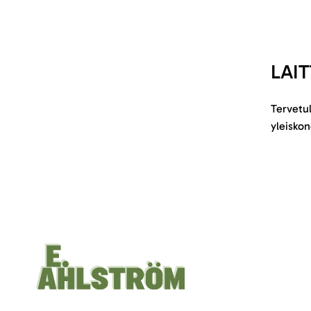
LAI
Tervetu
yleiskon