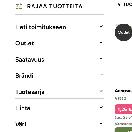
TUO
4
RAJAA TUOTTEITA
Listausvalinnat
Heti toimitukseen
Outlet
Outlet
Saatavuus
Brändi
Tuotesarja
Annosvu
43582
Hinta
1,26 €
(sis. 25.
Väri
Varastoss