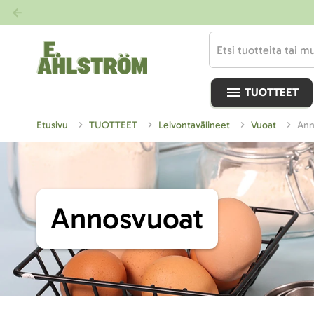
TUOTTEET
Etusivu
TUOTTEET
Leivontavälineet
Vuoat
An
Annosvuoat