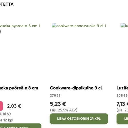
TETTA
oka pyöreä ø 8 cm
Cookware-dippikulho 9 cl
Luzif
27053
20883
5,23 €
7,13 
2,03 €
(sis. 25.5% ALV)
(sis. 
5% ALV)
LISÄÄ OSTOSKORIIN 24 KPL
LI
a 12 kpl