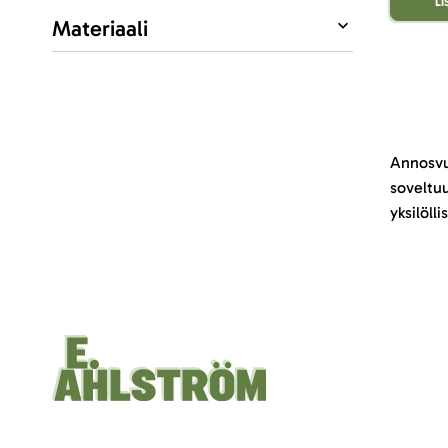
L
Materiaali
Annosvuo
soveltuu
yksilölli