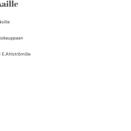
aille
sille
kkokauppaan
 E.Ahlströmille