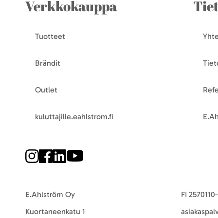
Verkkokauppa
Tie
Tuotteet
Yhte
Brändit
Tiet
Outlet
Refe
kuluttajille.eahlstrom.fi
E.Ah
E.Ahlström Oy
FI 2570110
Kuortaneenkatu 1
asiakaspal