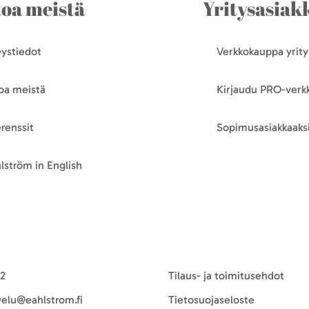
toa meistä
Yritysasiakk
ystiedot
Verkkokauppa yrityk
oa meistä
Kirjaudu PRO-ver
renssit
Sopimusasiakkaaksi
lström in English
-2
Tilaus- ja toimitusehdot
velu@eahlstrom.fi
Tietosuojaseloste