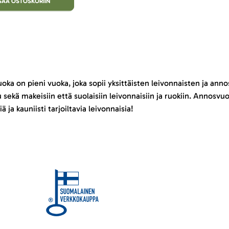
ISÄÄ OSTOSKORIIN
ka on pieni vuoka, joka sopii yksittäisten leivonnaisten ja ann
 sekä makeisiin että suolaisiin leivonnaisiin ja ruokiin. Annosvuoa
siä ja kauniisti tarjoiltavia leivonnaisia!