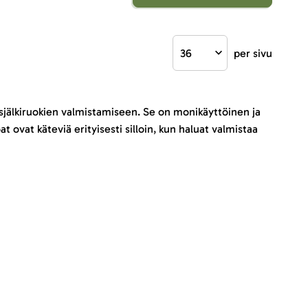
per sivu
osjälkiruokien valmistamiseen. Se on monikäyttöinen ja
t ovat käteviä erityisesti silloin, kun haluat valmistaa